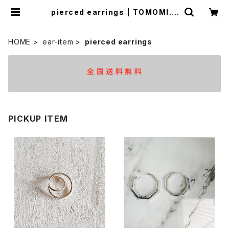
pierced earrings | TOMOMI.S
JEWELRY
HOME
ear-item
pierced earrings
全 国 送 料 無 料
PICKUP ITEM