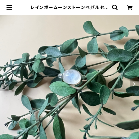
レインボームーンストーンベゼルセッ
ティングリング RG22-188 | TOMO
MI.S JEWELRY