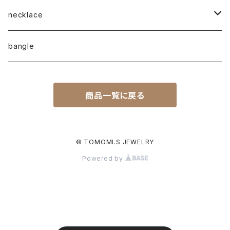
plain-ring
pierced earrings
necklace
earcuff
pearl
bangle
naturalstone
商品一覧に戻る
plain
© TOMOMI.S JEWELRY
Powered by