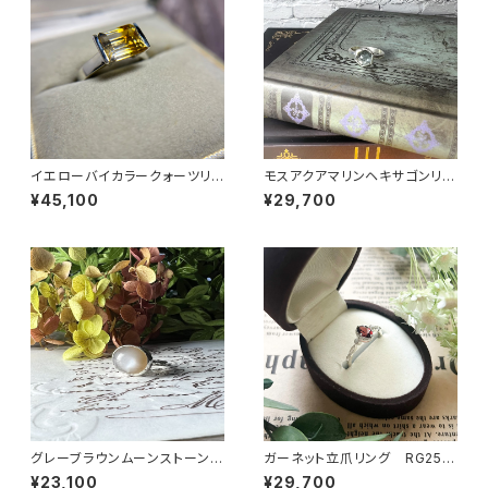
イエローバイカラークォーツリン
モスアクアマリンヘキサゴンリン
グ RG25-260
グ RG25-257
¥45,100
¥29,700
グレーブラウンムーンストーンリ
ガーネット立爪リング RG25-
ング RG24-248
255
¥23,100
¥29,700