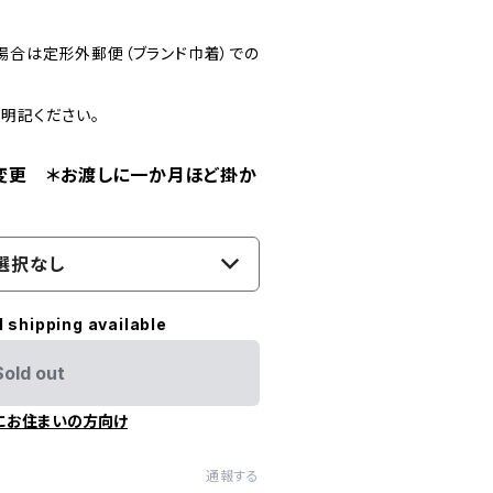
場合は定形外郵便（ブランド巾着）での
明記ください。
変更 ＊お渡しに一か月ほど掛か
選択なし
l shipping available
Sold out
にお住まいの方向け
通報する