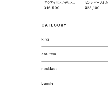
アクアマリンプチリン
ピンクパープルカ
グ RG23-235
ニーリング RG2
¥16,500
¥23,100
6
CATEGORY
Ring
naturalstone-ring
ear-item
plain-ring
pierced earrings
necklace
earcuff
pearl
bangle
naturalstone