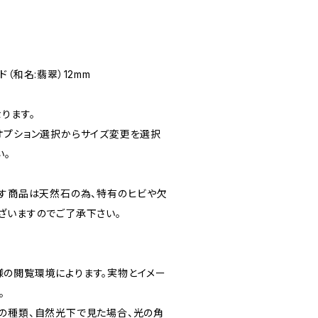
ェイド（和名:翡翠）12mm
ります。
オプション選択からサイズ変更を選択
い。
ます商品は天然石の為、特有のヒビや欠
ざいますのでご了承下さい。
の閲覧環境によります。実物とイメー
。
の種類、自然光下で見た場合、光の角