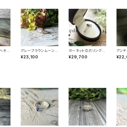
ヘキサ
グレーブラウンムーンス
ガーネット立爪リング
アンテ
5-25
トーンリング RG24-2
RG25-255
ブル
¥23,100
¥29,700
¥22
48
RG25