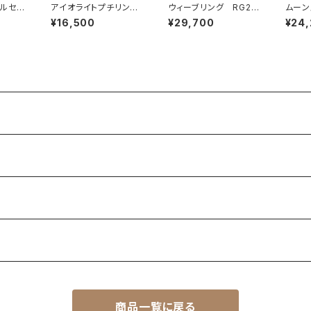
ルセド
アイオライトプチリング
ウィーブリング RG23
ムーン
1-04
RG23-224
-222
ルタブ
¥16,500
¥29,700
¥24
1-155
商品一覧に戻る