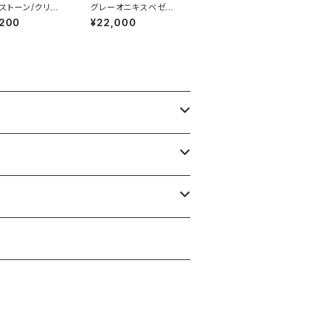
ストーン/クリスタ
グレーオニキスベゼル
レットリング RG2
セッティングリング RG1
,200
¥22,000
9-010