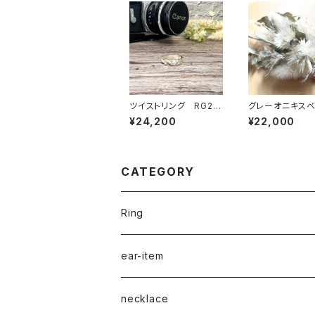
ツイストリング RG22
グレーオニキス
-206
セッティングリング
¥24,200
¥22,000
9-010
CATEGORY
Ring
naturalstone-ring
ear-item
plain-ring
pierced earrings
necklace