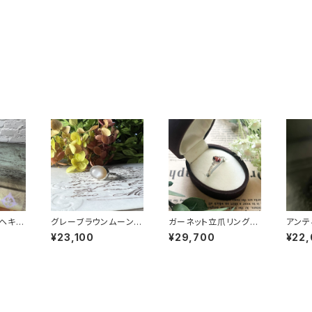
ヘキサ
グレーブラウンムーンス
ガーネット立爪リング
アンテ
5-25
トーンリング RG24-2
RG25-255
ブル
¥23,100
¥29,700
¥22
48
RG25