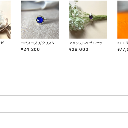
ベゼル
ラピスラズリ/クリスタル
アメシストベゼルセッテ
K18
 RG1
タブレット フラワーリン
ィングリング RG22-18
PE23
¥24,200
¥28,600
¥77,
グ RG21-077
8