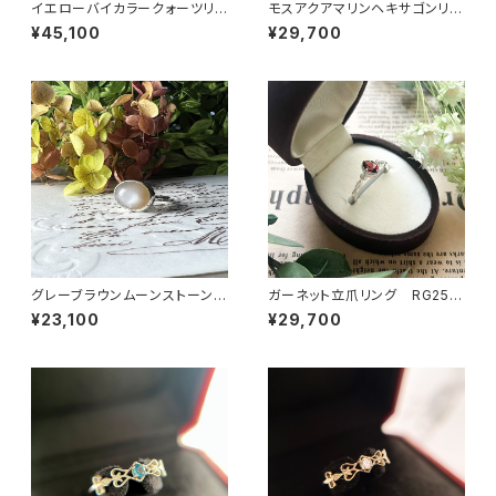
イエローバイカラークォーツリン
モスアクアマリンヘキサゴンリン
グ RG25-260
グ RG25-257
¥45,100
¥29,700
グレーブラウンムーンストーンリ
ガーネット立爪リング RG25-
ング RG24-248
255
¥23,100
¥29,700