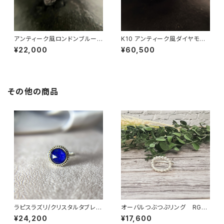
アンティーク風ロンドンブルート
K10 アンティーク風ダイヤモン
パーズリング RG25-253
ドリング RG25-254
¥22,000
¥60,500
その他の商品
ラピスラズリ/クリスタルタブレッ
オーバルつぶつぶリング RG22
ト フラワーリング RG21-077
-207
¥24,200
¥17,600