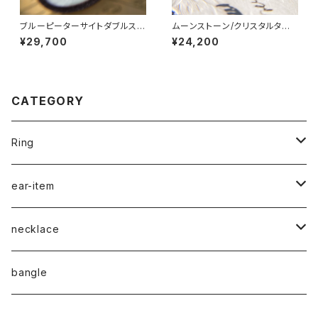
ブルーピーターサイトダブルスト
ムーンストーン/クリスタルタブ
ーンリング RG24-240
レットリング RG21-155
¥29,700
¥24,200
CATEGORY
Ring
naturalstone-ring
ear-item
plain-ring
pierced earrings
necklace
earcuff
pearl
bangle
naturalstone