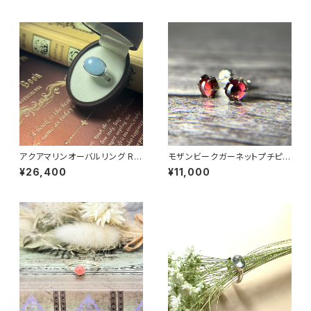
アクアマリンオーバルリング RG
モザンビークガーネットプチピア
21-095
ス PE23-068
¥26,400
¥11,000