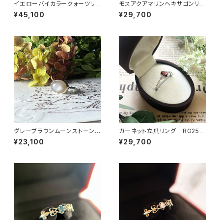
イエローバイカラークォーツリン
モスアクアマリンヘキサゴンリン
グ RG25-260
グ RG25-257
¥45,100
¥29,700
グレーブラウンムーンストーンリ
ガーネット立爪リング RG25-
ング RG24-248
255
¥23,100
¥29,700