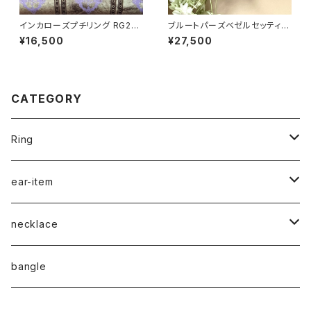
インカローズプチリング RG23-
ブルートパーズベゼルセッティン
227
グリング RG22-195
¥16,500
¥27,500
CATEGORY
Ring
naturalstone-ring
ear-item
plain-ring
pierced earrings
necklace
earcuff
pearl
bangle
naturalstone