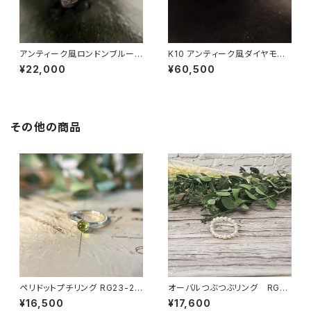
アンティーク風ロンドンブルート
K10 アンティーク風ダイヤモン
パーズリング RG25-253
ドリング RG25-254
¥22,000
¥60,500
その他の商品
ペリドットプチリング RG23-22
オーバルつぶつぶリング RG22
5
-207
¥16,500
¥17,600