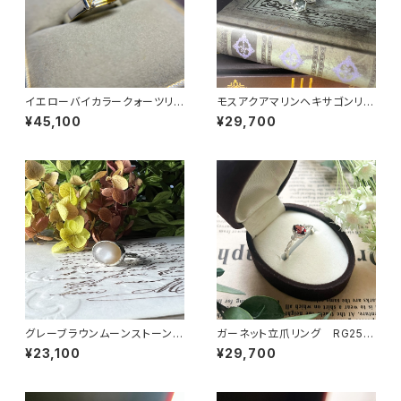
イエローバイカラークォーツリン
モスアクアマリンヘキサゴンリン
グ RG25-260
グ RG25-257
¥45,100
¥29,700
グレーブラウンムーンストーンリ
ガーネット立爪リング RG25-
ング RG24-248
255
¥23,100
¥29,700