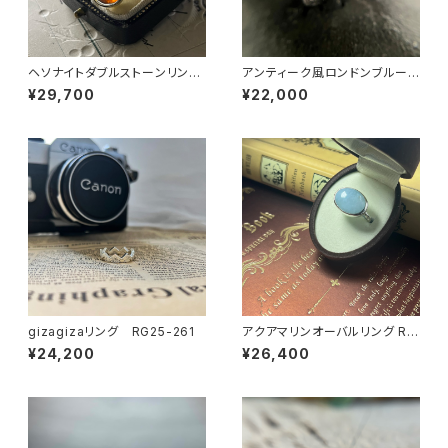
ヘソナイトダブルストーンリング
アンティーク風ロンドンブルート
RG24-239
パーズリング RG25-253
¥29,700
¥22,000
gizagizaリング RG25-261
アクアマリンオーバルリング RG
21-095
¥24,200
¥26,400