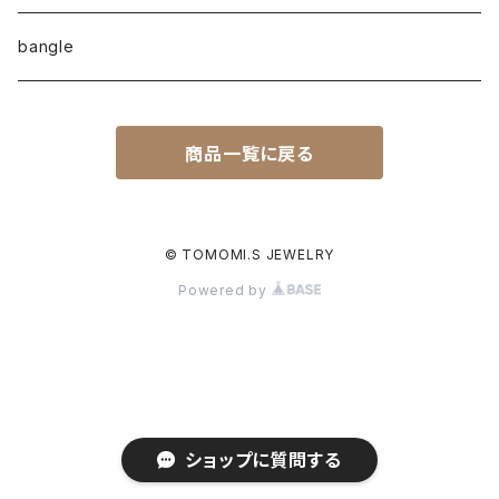
earcuff
pearl
bangle
naturalstone
商品一覧に戻る
plain
© TOMOMI.S JEWELRY
Powered by
ショップに質問する