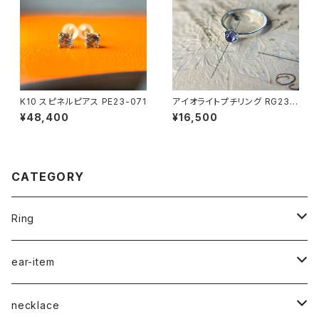
K10 スピネルピアス PE23-071
アイオライトプチリング RG23-
224
¥48,400
¥16,500
CATEGORY
Ring
naturalstone-ring
ear-item
plain-ring
pierced earrings
necklace