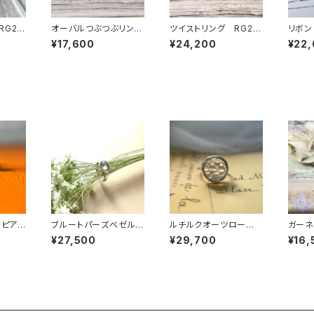
RG23
オーバルつぶつぶリン
ツイストリング RG22
リボンリ
グ RG22-207
-206
6
¥17,600
¥24,200
¥22
ドピアス
ブルートパーズベゼルセ
ルチルクオーツローズ
ガーネ
ッティングリング RG22
カットリング RG22-191
G23-
¥27,500
¥29,700
¥16,
-195