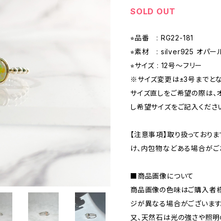
SOLD OUT
⭐︎品番 : RG22-181
⭐︎素材 : silver925 オパ
⭐︎サイズ : 12号〜フリー
※サイズ変更は±3号までとな
サイズ直しをご希望の際は、
し希望サイズをご記入くださ
【注意事項】取り扱っており
け、内包物などある場合がご
■商品画像について
商品画像の色味はご購入者様
ジが異なる場合がございます
又、天然石は光の強さや照明