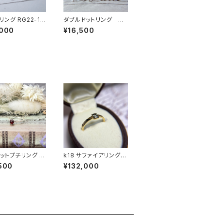
ング RG22-19
ダブルドットリング RG
24-243
,000
¥16,500
ットプチリング R
k18 サファイアリング
223
RG23-229
500
¥132,000