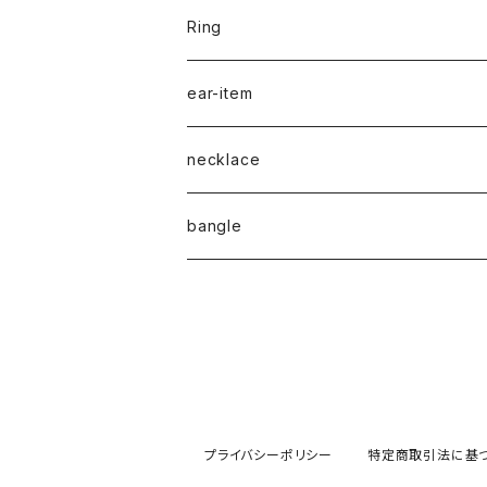
Ring
naturalstone-ring
ear-item
plain-ring
pierced earrings
necklace
earcuff
pearl
bangle
naturalstone
plain
プライバシーポリシー
特定商取引法に基