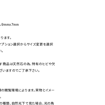
ール9mmx7mm
ります。
オプション選択からサイズ変更を選択
い。
ます商品は天然石の為、特有のヒビや欠
ざいますのでご了承下さい。
の閲覧環境によります。実物とイメー
。
の種類、自然光下で見た場合、光の角