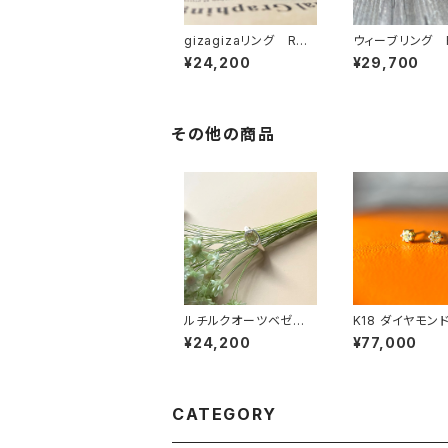
gizagizaリング RG2
ウィーブリング 
5-261
-222
¥24,200
¥29,700
その他の商品
ルチルクオーツベゼル
K18 ダイヤモン
セッティングリング RG2
PE23-070
¥24,200
¥77,000
4-245
CATEGORY