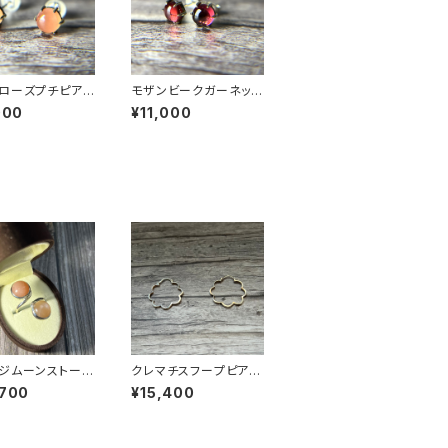
ローズプチピアス
モザンビークガーネット
-066
プチピアス PE23-068
000
¥11,000
ジムーンストーン
クレマチスフープピアス
ストーンリング R
PE23-050
,700
¥15,400
247