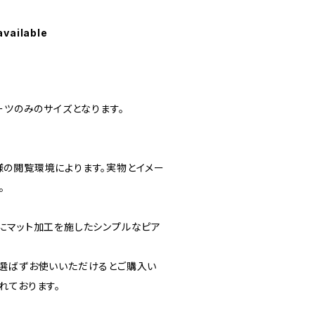
available
m パーツのみのサイズとなります。
の閲覧環境によります。実物とイメー
。
にマット加工を施したシンプルなピア
選ばずお使いいただけるとご購入い
れております。