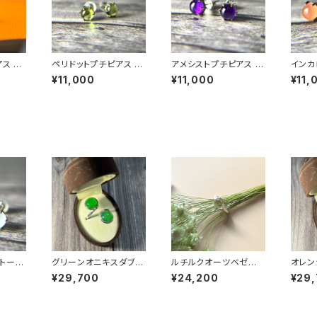
ス PE
ペリドットプチピアス P
アメシストプチピアス P
インカ
E23-064
E23-067
PE23
¥11,000
¥11,000
¥11,
トーン
グリーンオニキスダブル
ルチルクオーツベゼル
オレン
-065
ストーンリング RG24-
セッティングリング RG2
ダブル
¥29,700
¥24,200
¥29
246
4-245
G24-