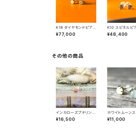
K18 ダイヤモンドピアス
K10 スピネルピア
PE23-070
23-071
¥77,000
¥48,400
その他の商品
インカローズプチリング
ホワイトムーンス
RG23-227
プチピアス PE23
¥16,500
¥11,000