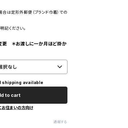
場合は定形外郵便（ブランド巾着）での
明記ください。
変更 ＊お渡しに一か月ほど掛か
選択なし
l shipping available
d to cart
にお住まいの方向け
通報する