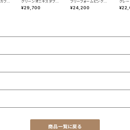
カフ&
グリーンオニキスダブル
フリーフォームピンクト
グレー
1
ストーンリング RG24-
ルマリンリング RG22
セッテ
¥29,700
¥24,200
¥22
246
-201
9-01
商品一覧に戻る