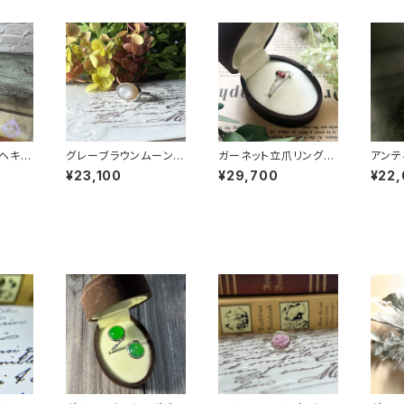
ヘキサ
グレーブラウンムーンス
ガーネット立爪リング
アンテ
5-25
トーンリング RG24-2
RG25-255
ブル
¥23,100
¥29,700
¥22
48
RG25