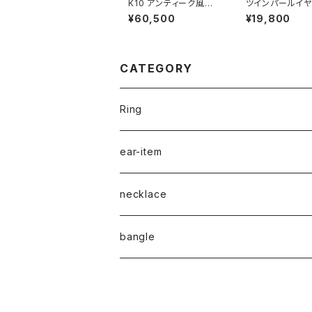
K10 アンティーク風ダ
ツインパールイヤ
イヤモンドリング RG2
リング EA24-02
¥60,500
¥19,800
5-254
CATEGORY
Ring
naturalstone-ring
ear-item
plain-ring
pierced earrings
necklace
earcuff
pearl
bangle
naturalstone