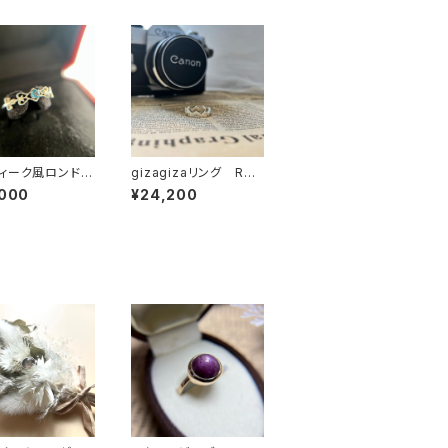
ィーク風ロンドン
gizagizaリング RG2
ートパーズリング
5-261
,000
¥24,200
-253