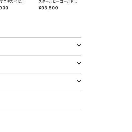
オニキスベゼル
スタールビーゴールドリ
ィングリング RG1
ング RG23-228
,000
¥93,500
0