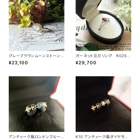
グレーブラウンムーンストーンリ
ガーネット立爪リング RG25-
ング RG24-248
255
¥23,100
¥29,700
アンティーク風ロンドンブルート
K10 アンティーク風ダイヤモン