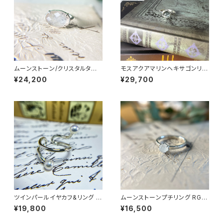
ムーンストーン/クリスタルタブ
モスアクアマリンヘキサゴンリン
レットリング RG21-155
グ RG25-257
¥24,200
¥29,700
ツインパールイヤカフ&リング E
ムーンストーンプチリング RG2
A24-021
3-226
¥19,800
¥16,500