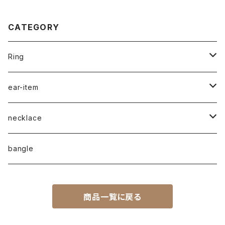
CATEGORY
Ring
naturalstone-ring
ear-item
plain-ring
pierced earrings
necklace
earcuff
pearl
bangle
naturalstone
商品一覧に戻る
plain