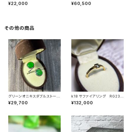
パーズリング RG25-253
ドリング RG25-254
¥22,000
¥60,500
その他の商品
グリーンオニキスダブルストーン
k18 サファイアリング RG23-
リング RG24-246
229
¥29,700
¥132,000