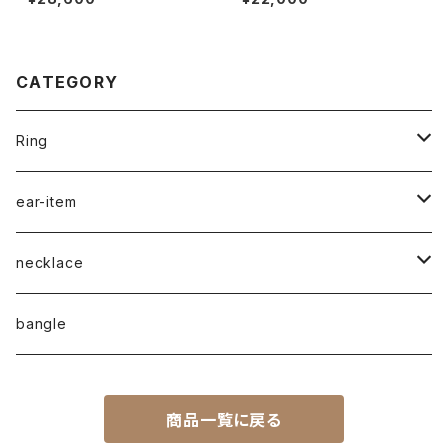
8
CATEGORY
Ring
naturalstone-ring
ear-item
plain-ring
pierced earrings
necklace
earcuff
pearl
bangle
naturalstone
商品一覧に戻る
plain