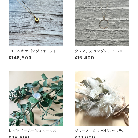
K10 ヘキサゴンダイヤモンドネ
クレマチスペンダント PT23-0
ックレス PT23-044
45
¥148,500
¥15,400
レインボームーンストーンベゼ
グレーオニキスベゼルセッティン
ルセッティングリング RG22-18
グリング RG19-010
¥28,600
¥22,000