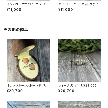
インカローズプチピアス PE23-
モザンビークガーネットプチピア
066
ス PE23-068
¥11,000
¥11,000
その他の商品
オレンジムーンストーンダブルス
ウィーブリング RG23-222
トーンリング RG24-247
¥29,700
¥29,700