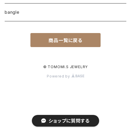
earcuff
pearl
bangle
naturalstone
商品一覧に戻る
plain
© TOMOMI.S JEWELRY
Powered by
ショップに質問する