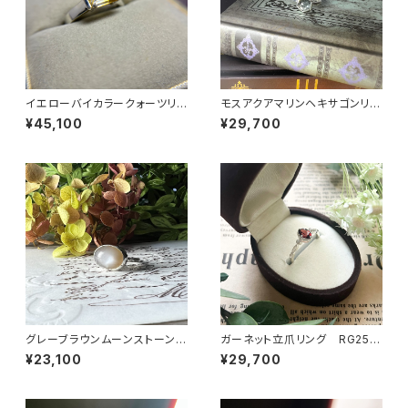
イエローバイカラークォーツリン
モスアクアマリンヘキサゴンリン
グ RG25-260
グ RG25-257
¥45,100
¥29,700
グレーブラウンムーンストーンリ
ガーネット立爪リング RG25-
ング RG24-248
255
¥23,100
¥29,700