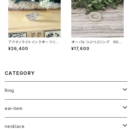
アクチノライトインクオーツリン
オーバルつぶつぶリング RG22
グ RG25-252
-207
¥26,400
¥17,600
CATEGORY
Ring
naturalstone-ring
ear-item
plain-ring
pierced earrings
necklace