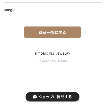
earcuff
pearl
bangle
naturalstone
商品一覧に戻る
plain
© TOMOMI.S JEWELRY
Powered by
ショップに質問する