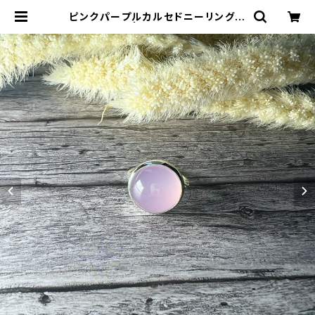
ピンクパープルカルセドニーリング
RG21-046 | TOMOMI.S JEWEL
RY