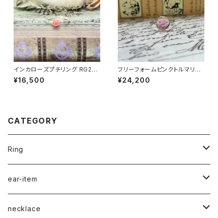
インカローズプチリング RG23-
フリーフォームピンクトルマリン
227
リング RG22-201
¥16,500
¥24,200
CATEGORY
Ring
naturalstone-ring
ear-item
plain-ring
pierced earrings
necklace